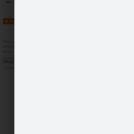
nĀC SPĒLĒT :)
Share
Frype.com services
Help
Contact
416. Līmenis- jauni…
Advertising
Work
More
© 2004 - 2026 Frype.com
416. Līmenis- jauni…