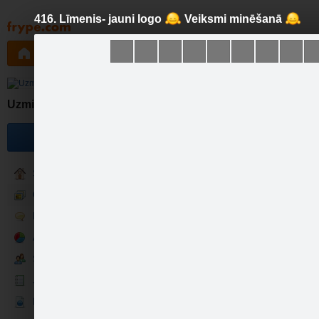
416. Līmenis- jauni logo
Veiksmi minēšanā
Pāriet
uz
saturu
Galleries
Applications
Groups
Pa
416. 
Uzmini Logo!
Become a fan
Sākumlapa
Galerija
Runā
Aptaujas
Sekotāji
Jaunumi
416. Līmenis- jauni…
Ekrāntapete