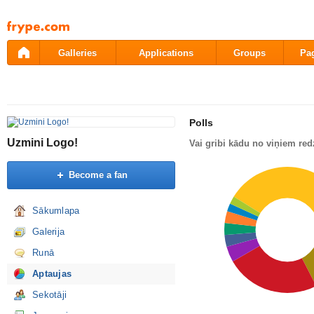
Pāriet
uz
saturu
Galleries
Applications
Groups
Pa
Polls
Uzmini Logo!
Vai gribi kādu no viņiem re
Become a fan
Sākumlapa
Galerija
Runā
Aptaujas
Sekotāji