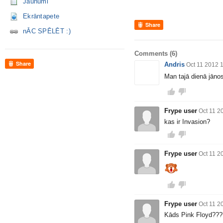
Jaunumi
Ekrāntapete
Share
nĀC SPĒLĒT :)
Comments
(6)
Share
Andris
Oct 11 2012 
Man tajā dienā jāno
Frype user
Oct 11 2
kas ir Invasion?
Frype user
Oct 11 2
Frype user
Oct 11 2
Kāds Pink Floyd????