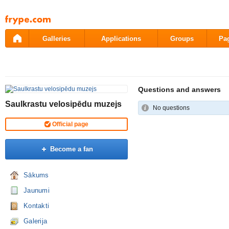
Pāriet
uz
saturu
Galleries
Applications
Groups
Pa
Questions and answers
Saulkrastu velosipēdu muzejs
No questions
Official page
Become a fan
Sākums
Jaunumi
Kontakti
Galerija