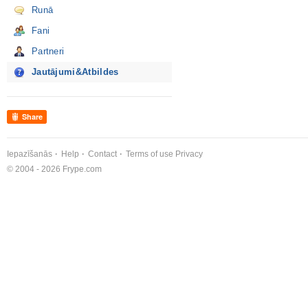
Runā
Fani
Partneri
Jautājumi&Atbildes
Share
Iepazīšanās
Help
Contact
Terms of use
Privacy
© 2004 - 2026 Frype.com