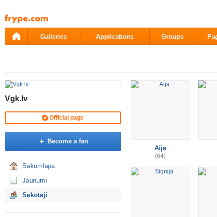
Pāriet
uz
saturu
Galleries
Applications
Groups
Pa
Vgk.lv
Official page
Become a fan
Aija
(64)
Sākumlapa
Jaunumi
Sekotāji