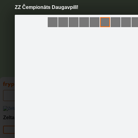
ZZ Čempionāts Daugavpilī!
Pāriet
uz
saturu
Galleries
Applications
Groups
Pa
Zelta Zivtiņa
Official page