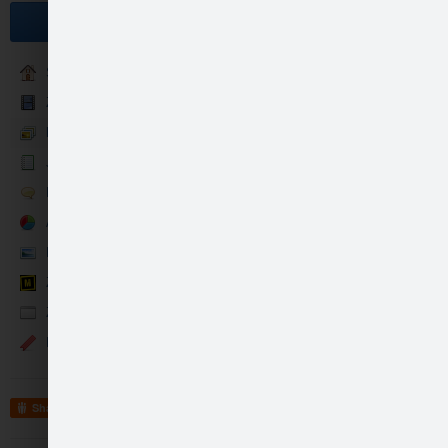
Become a fan
Sākums
ZZ Tūberi
Foto/video
Jaunumi
Viesojāmies arī Daug…
Runā
Aptaujas
Konkursi
ZZ Mītu grāvēju tests
ZZ Memes
Events
Viesojāmies arī Daug…
Share