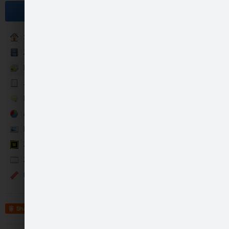
Become a fan
Sākums
ZZ Tūberi
Foto/video
Jaunumi
ZZ Čempionāta pusfin…
Runā
Aptaujas
Konkursi
ZZ Mītu grāvēju tests
ZZ Memes
Events
ZZ Čempionāta pusfin…
Share