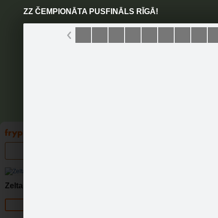
ZZ ČEMPIONĀTA PUSFINĀLS RĪGĀ!
Pāriet
uz
saturu
Galleries
Applications
Groups
Pa
Zelta Zivtiņa
Official page