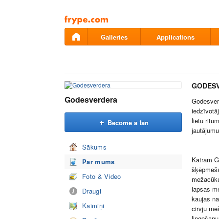
Pāriet
uz
saturu
Galleries
Applications
GODES
Godesverdera
Godesverd
iedzīvotā
lietu rit
Become a fan
jautājumu
Sākums
Katram G
Par mums
šķēpmeš
Foto & Video
mežacūk
lapsas me
Draugi
kaujas n
Kaimiņi
cirvju m
lingošanu