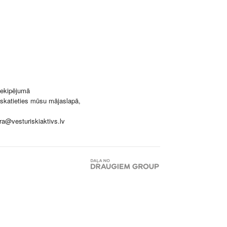
s ekipējumā
eskatieties mūsu mājaslapā,
ra@vesturiskiaktivs.lv