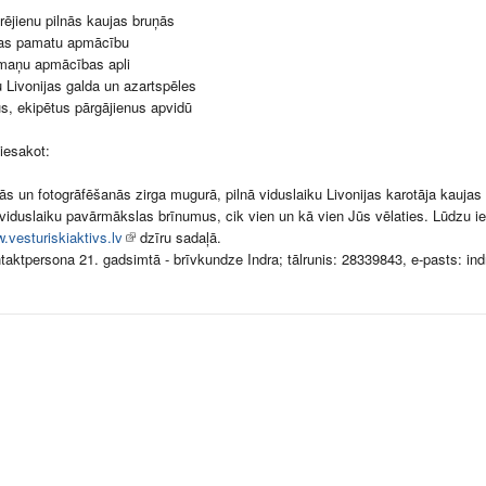
rējienu pilnās kaujas bruņās
as pamatu apmācību
emaņu apmācības apli
u Livonijas galda un azartspēles
s, ekipētus pārgājienus apvidū
piesakot:
ās un fotogrāfēšanās zirga mugurā, pilnā viduslaiku Livonijas karotāja kauja
 viduslaiku pavārmākslas brīnumus, cik vien un kā vien Jūs vēlaties. Lūdzu i
w.vesturiskiaktivs.lv
dzīru sadaļā.
aktpersona 21. gadsimtā - brīvkundze Indra; tālrunis: 28339843, e-pasts:
ind