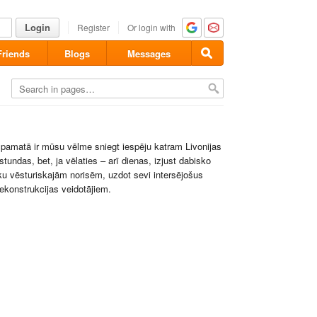
Login
Register
Or login with
Friends
Blogs
Messages
s pamatā ir mūsu vēlme sniegt iespēju katram Livonijas
undas, bet, ja vēlaties – arī dienas, izjust dabisko
aiku vēsturiskajām norisēm, uzdot sevi intersējošus
ekonstrukcijas veidotājiem.