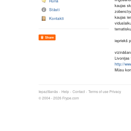
Runā
kaujas sk
Stāsti
zobencīņ
kaujas i
Kontakti
viduslaik
tematisku
Share
iepriekš 
vizināšan
Livonijas
http://ww
Mūsu kont
Iepazīšanās
Help
Contact
Terms of use
Privacy
© 2004 - 2026 Frype.com