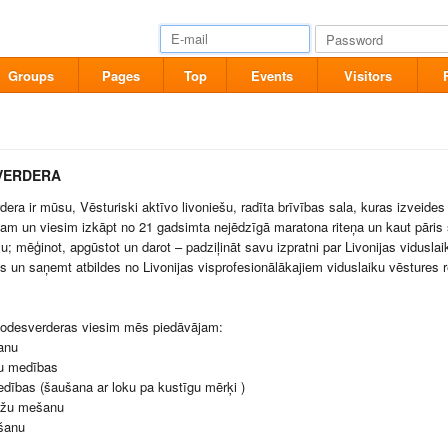
Groups
Pages
Top
Events
Visitors
VERDERA
era ir mūsu, Vēsturiski aktīvo livoniešu, radīta brīvības sala, kuras izveide
jam un viesim izkāpt no 21 gadsimta nejēdzīgā maratona riteņa un kaut pāris st
umu; mēģinot, apgūstot un darot – padziļināt savu izpratni par Livonijas vidusl
s un saņemt atbildes no Livonijas visprofesionālākajiem viduslaiku vēstures r
odesverderas viesim mēs piedāvājam:
anu
u medības
dības (šaušana ar loku pa kustīgu mērķi )
ažu mešanu
ešanu