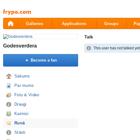
Pāriet
uz
saturu
Galleries
Applications
Groups
Pa
Talk
Godesverdera
This user has not talked yet
Become a fan
Sākums
Par mums
Foto & Video
Draugi
Kaimiņi
Runā
Stāsti