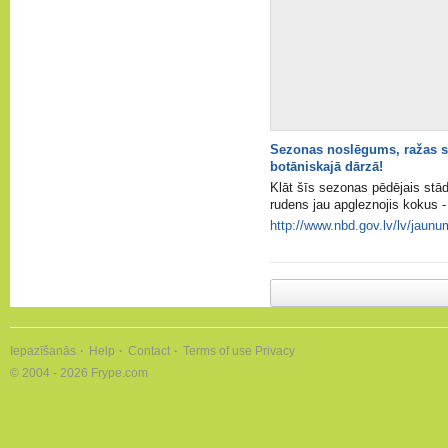
Sezonas noslēgums, ražas sv
botāniskajā dārzā!
Klāt šīs sezonas pēdējais stā
rudens jau apgleznojis kokus -
http://www.nbd.gov.lv/lv/jau
Iepazīšanās
Help
Contact
Terms of use
Privacy
© 2004 - 2026 Frype.com