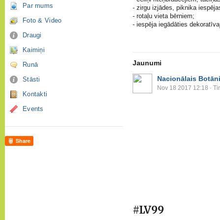
Par mums
- zirgu izjādes, piknika iespēja
- rotaļu vieta bērniem;
Foto & Video
- iespēja iegādāties dekoratīv
Draugi
Kaimiņi
Jaunumi
Runā
Nacionālais Botāni
Stāsti
Nov 18 2017 12:18
· Ti
Kontakti
Events
Share
#LV99