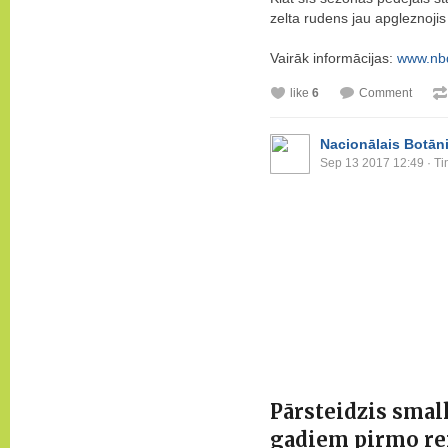
zelta rudens jau apgleznojis
Vairāk informācijas:
www.nbd.
like
6
Comment
Nacionālais Botāni
Sep 13 2017 12:49
· Ti
Pārsteidzis smal
gadiem pirmo rei