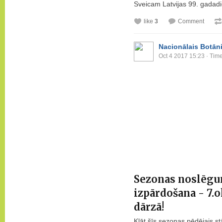
Sveicam Latvijas 99. gadad
like
3
Comment
Nacionālais Botāni
Oct 4 2017 15:23
· Time
Sezonas noslēgum
izpārdošana - 7.o
dārzā!
Klāt šīs sezonas pēdējais s