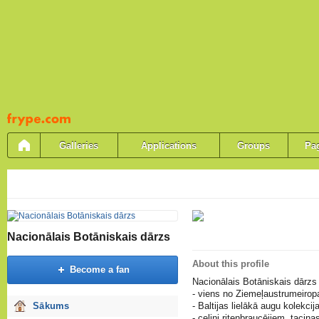
Pāriet
uz
saturu
Galleries
Applications
Groups
Pa
Nacionālais Botāniskais dārzs
About this profile
Become a fan
Nacionālais Botāniskais dārzs 
- viens no Ziemeļaustrumeiropa
Sākums
- Baltijas lielākā augu kolekcija
- celiņi riteņbraucējiem, taciņa