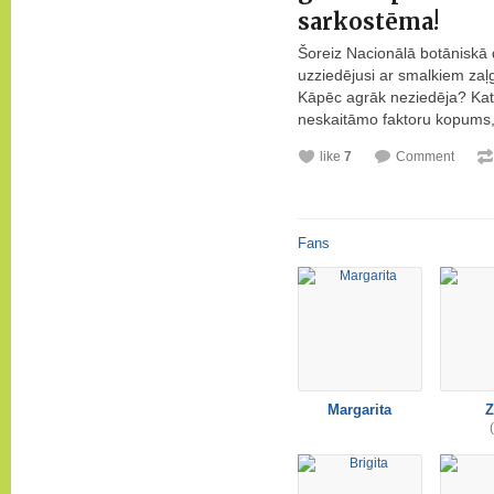
sarkostēma!
Šoreiz Nacionālā botāniskā 
uzziedējusi ar smalkiem za
Kāpēc agrāk neziedēja? Katr
neskaitāmo faktoru kopums, k
like
7
Comment
Fans
Margarita
Z