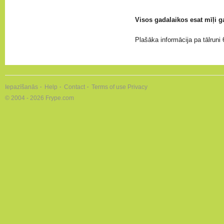
Visos gadalaikos esat mīļi
Plašāka informācija pa tālrun
Iepazīšanās
Help
Contact
Terms of use
Privacy
© 2004 - 2026 Frype.com