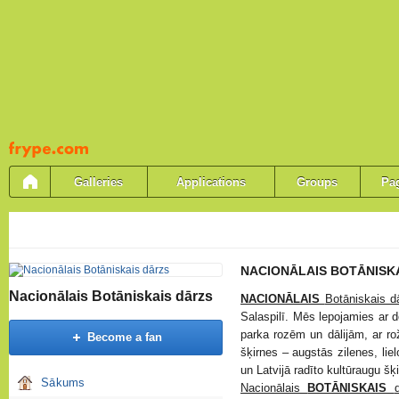
Pāriet
uz
saturu
Galleries
Applications
Groups
Pa
NACIONĀLAIS BOTĀNISKAIS
Nacionālais Botāniskais dārzs
NACIONĀLAIS
Botāniskais d
Salaspilī. Mēs lepojamies ar 
parka rozēm un dālijām, ar ro
Become a fan
šķirnes – augstās zilenes, li
un Latvijā radīto kultūraugu š
Sākums
Nacionālais
BOTĀNISKAIS