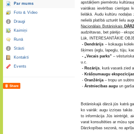
apstākļiem piemērotu kultūraug
Par mums
vairākas ievērības cienīgas k
Foto & Video
lielākā. Audu kultūru nodaļa
nelielā platībā uzturēt lielu a
Draugi
Nacionālais Botāniskais
DĀR
Kaimiņi
audzētavas, bet pārējo -
ekspo
Lūk, INTERESANTĀKIE OBJEKTI
Runā
- Dendrārijs
– kokaugu kolekc
Stāsti
šķirnes (egļu, lapegļu, tūju, k
- „Vecais parks”
– vēsturiska
Kontakti
u.c.
Events
- Rozārijs
, kurā vasarā zied 
-
Krāšņumaugu ekspozīcija
-
Oranžērija
– tropu un subtro
Share
-
Ārstniecības augu
un garša
Botāniskajā dārzā jūs katrā g
ko vairāk: augu izziņas takās 
to informācija Jūs ieintriģē,
varat konsultēties ar mūsu spe
Dārzkopības sezonā, no aprīļa 