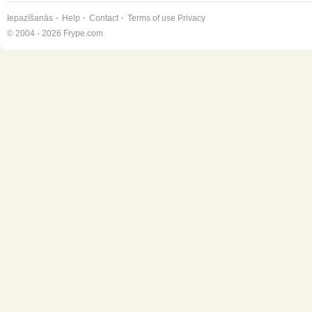
Iepazīšanās
Help
Contact
Terms of use
Privacy
© 2004 - 2026 Frype.com