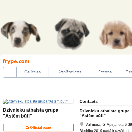
Pāriet
uz
saturu
Galleries
Applications
Groups
Pa
Contacts
Dzīvnieku atbalsta grupa
Dzīvnieku atbalsta grupa
"Astēm būt!"
"Astēm būt!"
Valmiera, G.Apiņa iela 6-39
Official page
Biedrība 2019.gadā ir uzsākusi