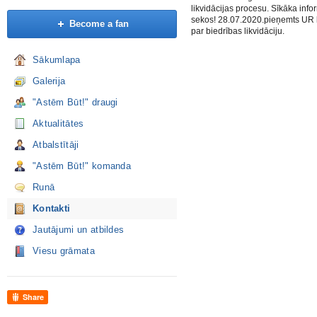
likvidācijas procesu. Sīkāka info
sekos! 28.07.2020.pieņemts UR
Become a fan
par biedrības likvidāciju.
Sākumlapa
Galerija
"Astēm Būt!" draugi
Aktualitātes
Atbalstītāji
"Astēm Būt!" komanda
Runā
Kontakti
Jautājumi un atbildes
Viesu grāmata
Share