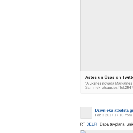
Astes un Ūsas on Twitt
“Alūksnes novada Mārkalnes p
Saimniek, atsaucies! Tel.294
Dzīvnieku atbalsta g
Feb 3 2017 17:10
from 
RT
DELFI
: Daba tuvplānā: unik