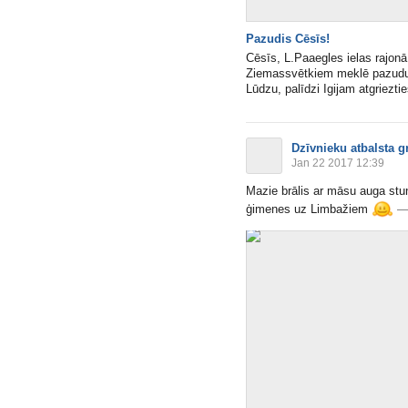
Pazudis Cēsīs!
Cēsīs, L.Paaegles ielas rajonā
Ziemassvētkiem meklē pazudušo
Lūdzu, palīdzi Igijam atgriezti
Dzīvnieku atbalsta g
Jan 22 2017 12:39
Mazie brālis ar māsu auga st
ģimenes uz Limbažiem