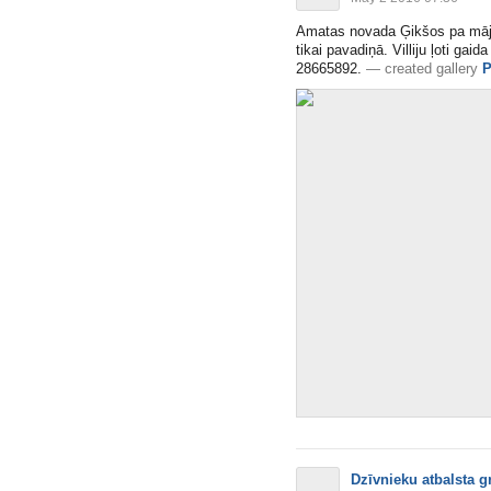
Amatas novada Ģikšos pa mājas 
tikai pavadiņā. Villiju ļoti ga
28665892.
—
created gallery
P
Dzīvnieku atbalsta g