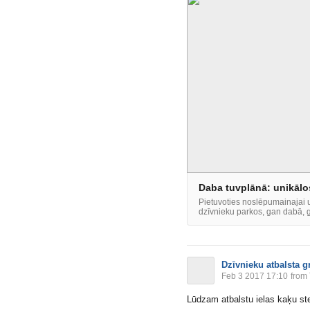
Daba tuvplānā: unikālos
Pietuvoties noslēpumainajai u
dzīvnieku parkos, gan dabā, ga
Dzīvnieku atbalsta g
Feb 3 2017 17:10
from 
Lūdzam atbalstu ielas kaķu ster