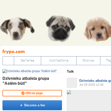
Pāriet
uz
saturu
Galleries
Applications
Groups
Pa
Talk
Dzīvnieku atbalsta grupa
Dzīvnieku atbalsta g
"Astēm būt!"
Jul 28 2020 12:46
Official page
Become a fan