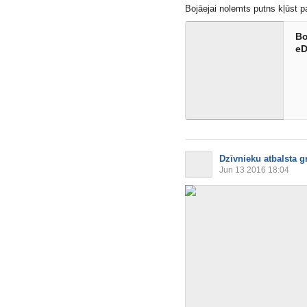
Bojāejai nolemts putns kļūst 
Bo
eD
Dzīvnieku atbalsta g
Jun 13 2016 18:04