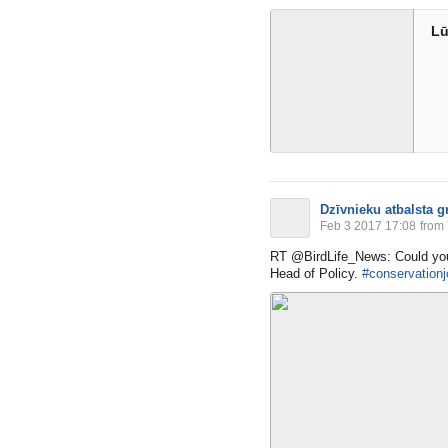
Lū
Dzīvnieku atbalsta g
Feb 3 2017 17:08
from 
RT @BirdLife_News: Could you s
Head of Policy.
#conservation