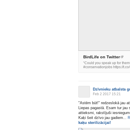
BirdLife on Twitter
“Could you speak up for them? 
#conservationjobs https://t.
Dzīvnieku atbalsta g
Feb 2 2017 15:21
"Astēm būt!" redzeslokā jau atk
Liepas pagastā. Esam tur jau st
attieksmi, rakstījuši iesniegum
Kaķi šeit dzīvo jau gadiem​...
R
kaķu sterilizācijai!