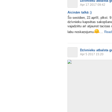
Dzīvnieku atbalsta g
Apr 17 2017 09:42
Aicinām talkā :)
Šo sestdien, 22.aprīlī, plkst. 
dzīvnieku kapsētas sakopšana
vajadzētu arī atjaunot taciņas
labu noskaņojumu
...
Read
Dzīvnieku atbalsta g
Apr 5 2017 15:20