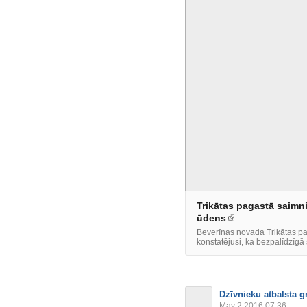
Trikātas pagastā saimni
ūdens
Beverīnas novada Trikātas pa
konstatējusi, ka bezpalīdzīgā s
Dzīvnieku atbalsta g
May 2 2016 07:36