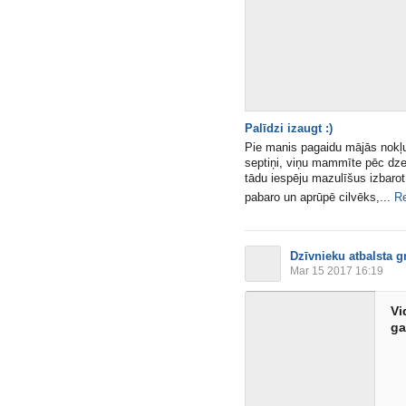
Palīdzi izaugt :)
Pie manis pagaidu mājās nokļ
septiņi, viņu mammīte pēc d
tādu iespēju mazulīšus izbarot
pabaro un aprūpē cilvēks,...
R
Dzīvnieku atbalsta g
Mar 15 2017 16:19
Vi
ga