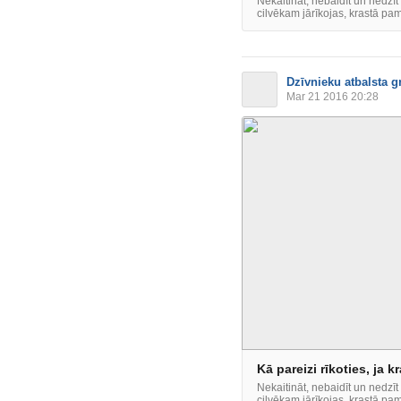
Nekaitināt, nebaidīt un nedzīt
cilvēkam jārīkojas, krastā pa
Dzīvnieku atbalsta g
Mar 21 2016 20:28
Kā pareizi rīkoties, ja 
Nekaitināt, nebaidīt un nedzīt
cilvēkam jārīkojas, krastā pa