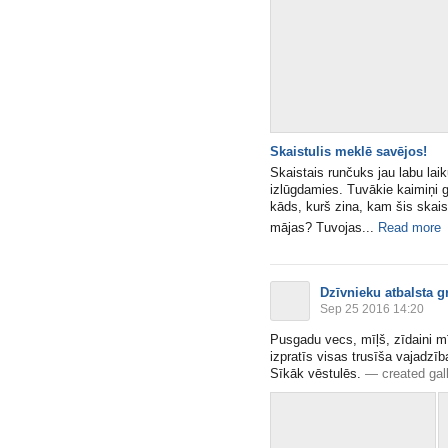
Skaistulis meklē savējos!
Skaistais runčuks jau labu lai
izlūgdamies. Tuvākie kaimiņi 
kāds, kurš zina, kam šis skais
mājas? Tuvojas...
Read more
Dzīvnieku atbalsta g
Sep 25 2016 14:20
Pusgadu vecs, mīļš, zīdaini mī
izpratīs visas trusīša vajadzī
Sīkāk vēstulēs.
—
created gal