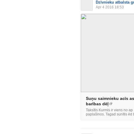
Dzīvnieku atbalsta g
Apr 4 2016 18:53
Suņu saimnieku acīs asa
barības dēļ
Taksītis Kurmis ir viens no ap
paplašinos. Tagad sunītis ēd b