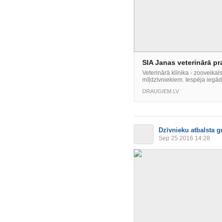
SIA Janas veterinārā pr
Veterinārā klīnika - zooveika
mīļdzīvniekiem. Iespēja iegād
DRAUGIEM.LV
Dzīvnieku atbalsta g
Sep 25 2016 14:28