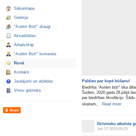
Sākumlapa
Galerija
"Astēm Būt!" draugi
Aktualitātes
Atbalstītāji
"Astēm Būt!" komanda
Runā
Kontakti
Paldies par kopā būšanu!
Jautājumi un atbildes
Biedrība "Astēm būt!" tika dibin
Viesu grāmata
Šodien, 2020.gada 28.jūlijā 
par biedrības likvidāciju. Šā
skaitam,...
Read more
Share
Dzīvnieku atbalsta g
Jun 17 2019 09:25