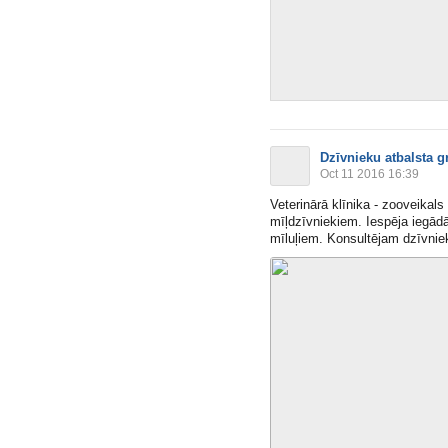
Dzīvnieku atbalsta g
Oct 11 2016 16:39
Veterinārā klīnika - zooveikal
mīļdzīvniekiem. Iespēja iegād
mīluļiem. Konsultējam dzīvnie