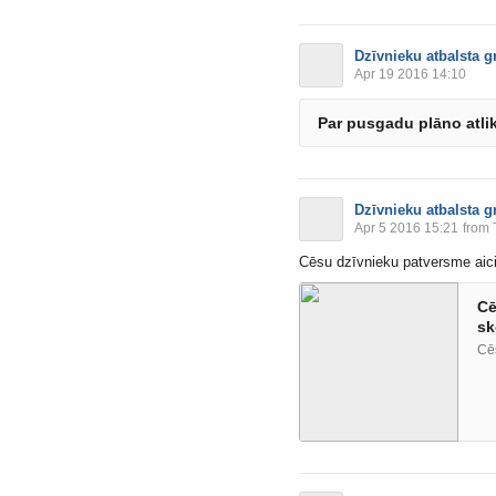
Dzīvnieku atbalsta g
Apr 19 2016 14:10
Par pusgadu plāno atli
Dzīvnieku atbalsta g
Apr 5 2016 15:21
from 
Cēsu dzīvnieku patversme aic
Cē
sk
Cē