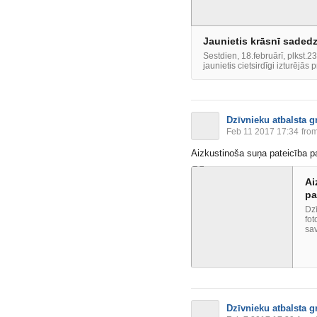
Jaunietis krāsnī sadedz
Sestdien, 18.februārī, plkst.
jaunietis cietsirdīgi izturējās p
Dzīvnieku atbalsta g
Feb 11 2017 17:34
from
Aizkustinoša suņa pateicība 
Ai
pa
Dzī
fot
sav
Dzīvnieku atbalsta g