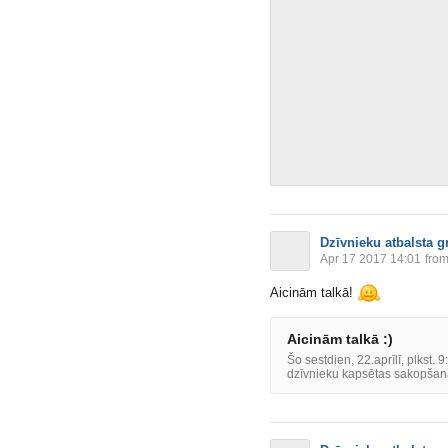
Dzīvnieku atbalsta g
Apr 17 2017 14:01
from
Aicinām talkā!
Aicinām talkā :)
Šo sestdien, 22.aprīlī, plkst.
dzīvnieku kapsētas sakopšana