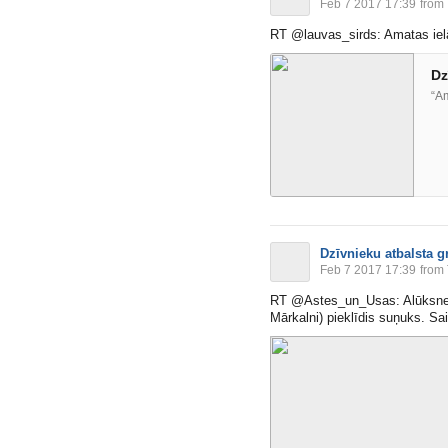
Feb 7 2017 17:39
from 
RT @lauvas_sirds: Amatas ielā
Dz
“Am
Dzīvnieku atbalsta g
Feb 7 2017 17:39
from 
RT @Astes_un_Usas: Alūksnes
Mārkalni) pieklīdis suņuks. S