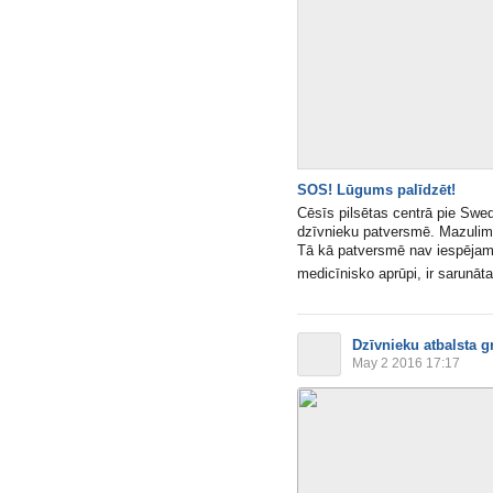
SOS! Lūgums palīdzēt!
Cēsīs pilsētas centrā pie Swe
dzīvnieku patversmē. Mazulim 
Tā kā patversmē nav iespējam
medicīnisko aprūpi, ir sarunāta
Dzīvnieku atbalsta g
May 2 2016 17:17