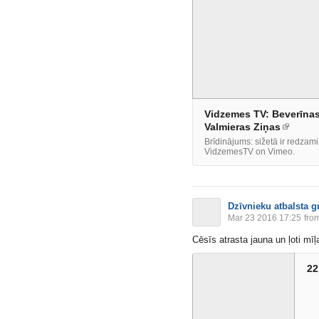
Vidzemes TV: Beverīnas
Valmieras Ziņas
Brīdinājums: sižetā ir redzam
VidzemesTV on Vimeo.
Dzīvnieku atbalsta g
Mar 23 2016 17:25
from
Cēsīs atrasta jauna un ļoti m
22