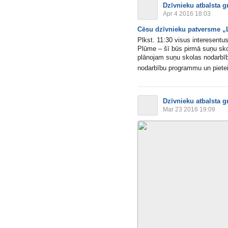
Dzīvnieku atbalsta g
Apr 4 2016 18:03
Cēsu dzīvnieku patversme „Lā
Plkst. 11:30 visus interesent
Plūme – šī būs pirmā suņu sko
plānojam suņu skolas nodarbīb
nodarbību programmu un pietei
Dzīvnieku atbalsta g
Mar 23 2016 19:09