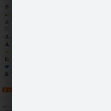
Sākumlapa
Galerija
"Astēm Būt!" draugi
Aktualitātes
Atbalstītāji
Otrdien - 12.05.2015…
"Astēm Būt!" komanda
like
44
Runā
Kontakti
Jautājumi un atbildes
Viesu grāmata
Share
Frype.com services
Help
Contact