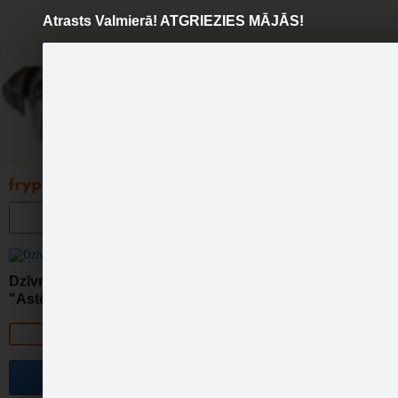
Atrasts Valmierā! ATGRIEZIES MĀJĀS!
Pāriet
uz
saturu
Galleries
Applications
Groups
Pa
A
Dzīvnieku atbalsta grupa
"Astēm būt!"
Otrdien - 12.05.2015. Valmie
Official page
Become a fan