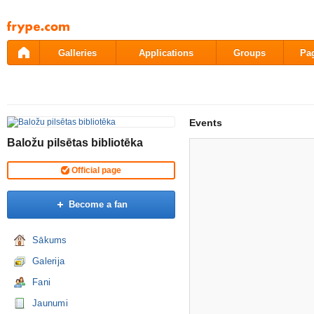
Pāriet
uz
saturu
Galleries
Applications
Groups
Pa
Events
Baložu pilsētas bibliotēka
Official page
Become a fan
Sākums
Galerija
Fani
Jaunumi