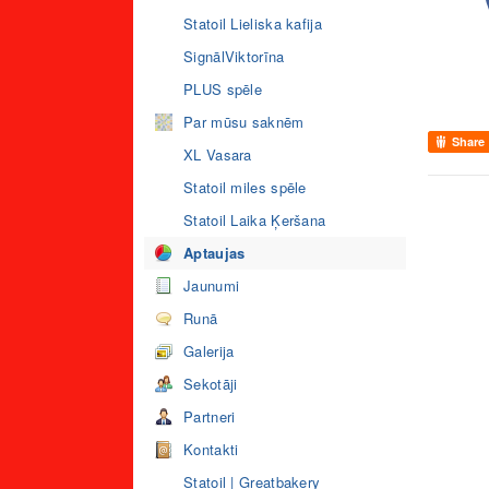
Statoil Lieliska kafija
SignālViktorīna
PLUS spēle
Par mūsu saknēm
Share
XL Vasara
Statoil miles spēle
Statoil Laika Ķeršana
Aptaujas
Jaunumi
Runā
Galerija
Sekotāji
Partneri
Kontakti
Statoil | Greatbakery