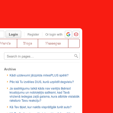
Login
Register
Or login with
Friends
Blogs
Messages
Archive
Kādi uzdevumi jāizpilda milesPLUS spēlē?
Pēc kā Tu izvēlies DUS, kurā uzpildīt degvielu?
Ja sastrēgumu laikā kāds nav varējis šķērsot
krustojumu un nobloķējis satiksmi, kad Tavā
virzienā iedegas zaļā gaisma, kura atbilde vislabāk
raksturo Tavu reakciju?
Kā Tev šķiet, kur naktīs visprātīgāk turēt auto?