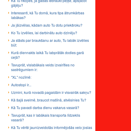
Kā Tu rīkojies, ja gadās iebraukt peļķē, apšļācot
gājēju?
Interesanti, kā Tu domā, kura tipa ātrumkārbas
labākas?
Ja jāizvēlas, kādam auto Tu dotu priekšroku?
Ko Tu izvēlies, lai darbinātu auto dzinēju?
Ja stāsts par braukšanu ar auto, Tu labāk izvēlies
būt:
Kurā diennakts laikā Tu labprātāk dodies garā
ceļā?
Tavuprāt, vislabākais veids izvairīties no
sastrēgumiem ir:
"XL" nozīmē:
Autostopi ir...
Uzmini, kurā novadā pagaidām ir visvairāk sakņu?
Kā šajā svelmē, braucot mašīnā, atvēsinies Tu?
Kā Tu pavadi darba dienu vakarus vasarā?
Tavuprāt, kas ir labākais transporta līdzeklis
vasarā?
Kā Tu vērtē jaunizveidotās informējošās velo joslas