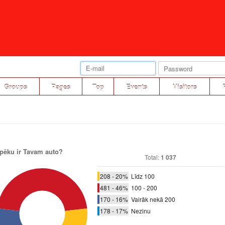
Groups
Pages
Top
Events
Visitors
spēku ir Tavam auto?
Total:
1 037
208 - 20%
Līdz 100
481 - 46%
100 - 200
170 - 16%
Vairāk nekā 200
178 - 17%
Nezinu