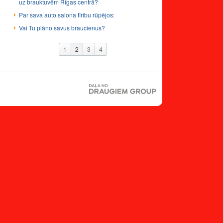
uz brauktuvēm Rīgas centrā?
Par sava auto salona tīrību rūpējos:
Vai Tu plāno savus braucienus?
1
2
3
4