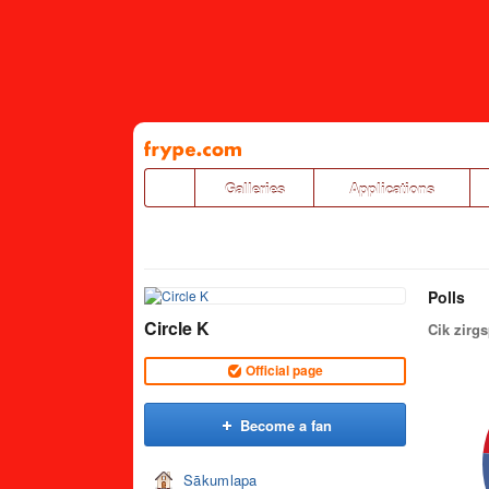
Pāriet
uz
saturu
Galleries
Applications
Polls
Circle K
Cik zirg
Official page
Become a fan
Sākumlapa