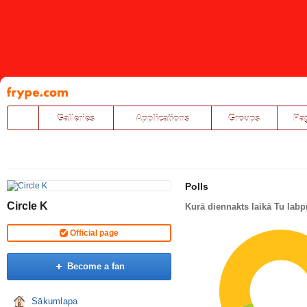
Pāriet
uz
saturu
Galleries
Applications
Groups
Pa
Polls
Circle K
Kurā diennakts laikā Tu labp
Official page
Become a fan
Sākumlapa