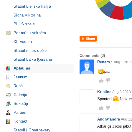
Statoil Lieliska kafija
SignālViktorīna
PLUS spēle
Par mūsu saknēm
Share
XL Vasara
Statoil miles spēle
Comments
(3)
Statoil Laika Ķeršana
Renars♫
Aug 1 2013
Aptaujas
Jaunumi
Runā
Kristīne
Aug 8 2013 
Galerija
Spontani
Jebkura
Sekotāji
Partneri
Andra*andra
Aug 12
Kontakti
Atkarîgs,cikos jàbût
Statoil | Greatbakery