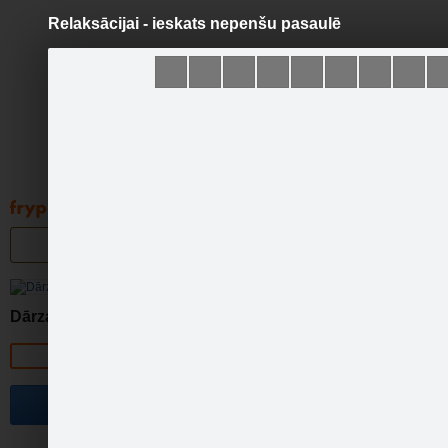
Relaksācijai - ieskats nepenšu pasaulē
Pāriet
uz
saturu
Galleries
Applications
Groups
Pa
R
Dārza dizains
Official page
Become a fan