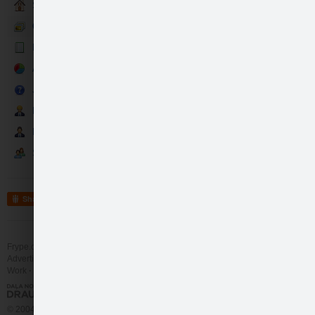
Sākums
Galerija
Raksti
Aptaujas
Jautājumi&Atbildes
Darbinieki
Partneri
Sekotāji
Share
Frype.com services
Help
Contact
Advertising
Work
More
© 2004 - 2026 Frype.com