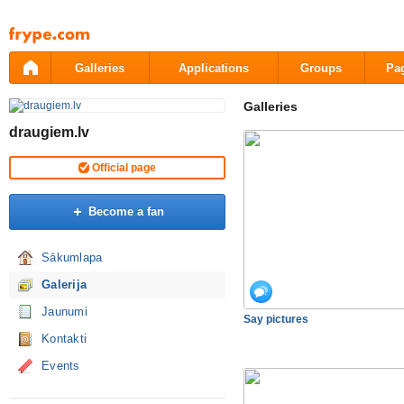
Pāriet
uz
saturu
Galleries
Applications
Groups
Pa
Galleries
draugiem.lv
Official page
Become a fan
Sākumlapa
Galerija
Jaunumi
Say pictures
Kontakti
Events