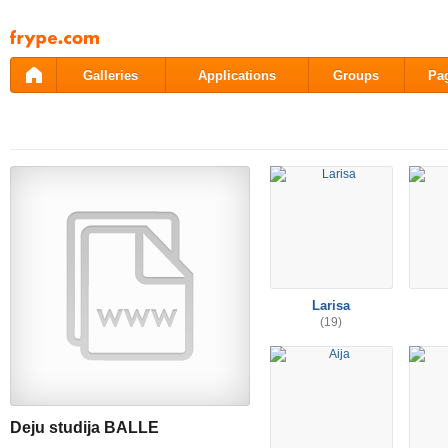
Pāriet
uz
saturu
Galleries
Applications
Groups
Pa
Larisa
(19)
Deju studija BALLE