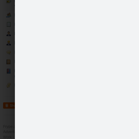
Evas rotu brīnumlādes
veikums bildēs
Evas rotu brīnumlādes mīļcilvēki
Evas rotu brīnumlādes jaunumi
Evas rotu brīnumlādes partneri
Zaķītis
Evas brīnumlādes darba rūķi
Evas rotu brīnumlādes sarunas
Evas rotu brīnumlādes kontakti
Mīļo vārdu un atsauksmju
grāmatiņa
Diskusijas
Minkas
Share
Frype.com services
Help
Contact
Advertising
Work
More