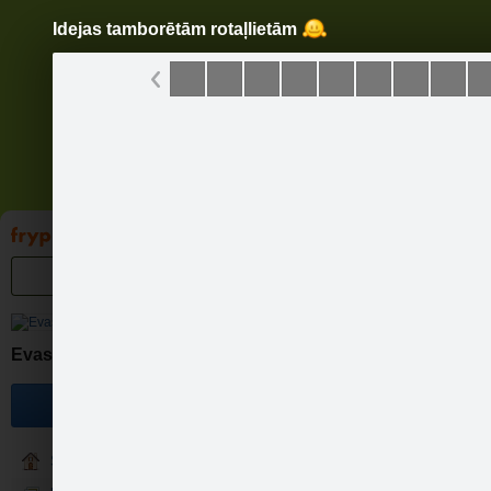
Idejas tamborētām rotaļlietām
Pāriet
uz
saturu
Galleries
Applications
Groups
Pa
Evas rotu brīnumlāde.
Become a fan
Sākums