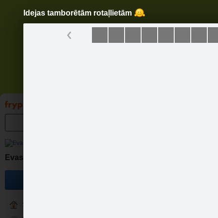
Idejas tamborētām rotaļlietām
Pāriet
uz
saturu
Galleries
Applications
Groups
Pa
Evas rotu brīnumlāde.
Become a fan
Sākums