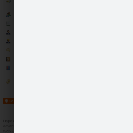
Evas rotu brīnumlādes
veikums bildēs
Evas rotu brīnumlādes mīļcilvēki
Evas rotu brīnumlādes jaunumi
Evas rotu brīnumlādes partneri
Zaķītis
Evas brīnumlādes darba rūķi
Evas rotu brīnumlādes sarunas
Evas rotu brīnumlādes kontakti
Mīļo vārdu un atsauksmju
grāmatiņa
Diskusijas
Minkas
Share
Frype.com services
Help
Contact
Advertising
Work
More