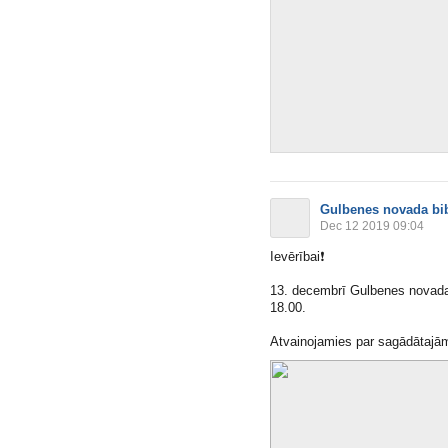
Gulbenes novada bib
Dec 12 2019 09:04
Ievērībai
❗️
13. decembrī Gulbenes novada 
18.00.
Atvainojamies par sagādātajā