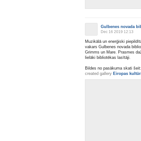
Gulbenes novada bib
Dec 16 2019 12:13
Muzikālā un enerģiski piepildī
vakars Gulbenes novada biblio
Grimms un Mare. Prasmes daž
lielāki bibliotēkas lasītāji.
Bildes no pasākuma skati šeit
created gallery
Eiropas kultūr