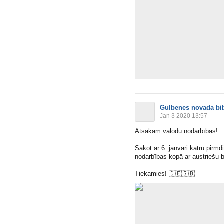
Gulbenes novada bib
Jan 3 2020 13:57
Atsākam valodu nodarbības!
Sākot ar 6. janvāri katru pirmd
nodarbības kopā ar austriešu b
Tiekamies!
🇩🇪
🇬🇧