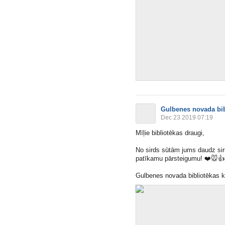
Gulbenes novada bib
Dec 23 2019 07:19
Mīļie bibliotēkas draugi,
No sirds sūtām jums daudz sir
patīkamu pārsteigumu!
❤️
🐭
👍
Gulbenes novada bibliotēkas k