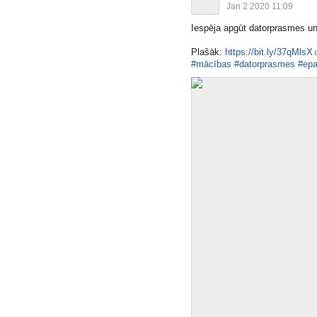
Jan 2 2020 11:09
Iespēja apgūt datorprasmes un
Plašāk:
https://bit.ly/37qMlsX
#mācības
#datorprasmes
#epa