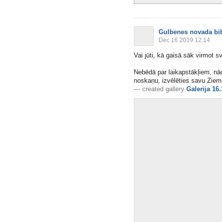
Gulbenes novada bib
Dec 16 2019 12:14
Vai jūti, kā gaisā sāk virmot 
Nebēdā par laikapstākļiem, nā
noskaņu, izvēlēties savu Ziem
—
created gallery
Galerija 16