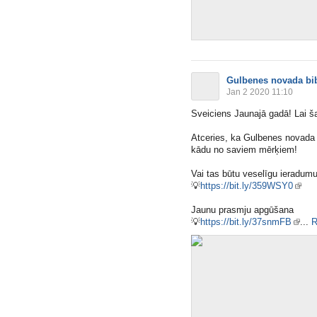
Gulbenes novada bib
Jan 2 2020 11:10
Sveiciens Jaunajā gadā! Lai š
Atceries, ka Gulbenes novada bi
kādu no saviem mērķiem!
Vai tas būtu veselīgu ieradum
💡
https://bit.ly/359WSY0
Jaunu prasmju apgūšana
💡
https://bit.ly/37snmFB
​...
R