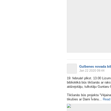
Gulbenes novada bib
Jan 22 2020 09:44
19. februārī plkst. 13.00 Lizu
bibliotēkā būs tikšanās ar raks
atdzejotāju, tulkotāju Guntaru
Tikšanās būs projekta “Vējaina
tikušies ar Daini Īvānu​...
Read