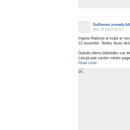
Gulbenes novada bib
Nov 19 2019 10:17
Inguna Radziņa ar kopā ar sav
21.novembrī. Notiks divas tikš
Dubultu bērnu bibliotēku var dro
Latvijā pati savām rokām pagat
Read more