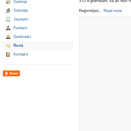
3TD e-grāmatām, kā arī reizi m
Galerija
Sekotāji
Reģistrējies​...
Read more
Jaunumi
Partneri
Darbinieki
Runā
Kontakti
Share