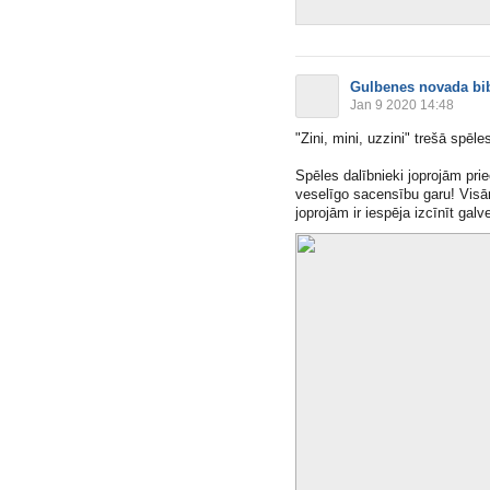
Gulbenes novada bib
Jan 9 2020 14:48
"Zini, mini, uzzini" trešā spēle
Spēles dalībnieki joprojām pri
veselīgo sacensību garu! Visā
joprojām ir iespēja izcīnīt galv