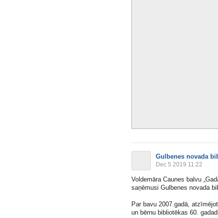
Gulbenes novada bib
Dec 5 2019 11:22
Voldemāra Caunes balvu „Gada 
saņēmusi Gulbenes novada bibl
Par bavu 2007.gadā, atzīmējot 
un bērnu bibliotēkas 60. gadadie