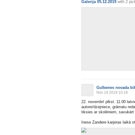
Galerija 05.12.2019
with
2 pic
Gulbenes novada bib
Nov 19 2019 10:18
22. novembrī plkst. 11.00 latvi
autore/dzejniece, grāmatu red
tiksies ar skolēniem, savukārt 
Inese Zandere karjeras laikā str