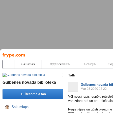
Pāriet
uz
saturu
Galleries
Applications
Groups
Pa
Talk
Gulbenes novada bibliotēka
Gulbenes novada bib
Mar 25 2020 13:22
Become a fan
Vēl neesi radis iespēju reģist
var izdarīt ātri un ērti - tiešsa
Sākumlapa
Reģistrējies un gūsti pieeju n