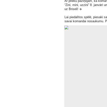
Ar prieku paziņojam, ka koman
“Zini, mini, uzzini” 8. janvārī
uz Briseli!
✈️
Lai piedalītos spēlē, piesaki 
savai komandai nosaukumu. Pie