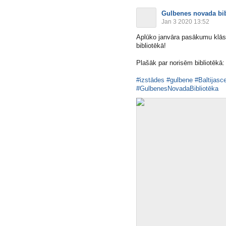
Gulbenes novada bib
Jan 3 2020 13:52
Aplūko janvāra pasākumu klāst
bibliotēkā!
Plašāk par norisēm bibliotēkā
#izstādes
#gulbene
#Baltijasc
#GulbenesNovadaBibliotēka