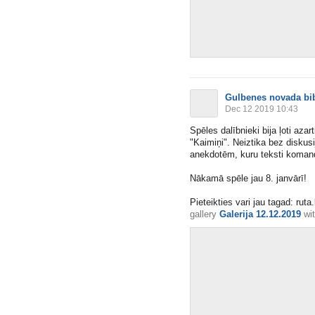
Gulbenes novada bib
Dec 12 2019 10:43
Spēles dalībnieki bija ļoti aza
"Kaimiņi". Neiztika bez diskus
anekdotēm, kuru teksti komand
Nākamā spēle jau 8. janvārī!
Pieteikties vari jau tagad: rut
gallery
Galerija 12.12.2019
wi