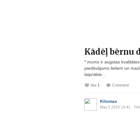
Kādēļ bērnu 
* mums ir augstas kvalitāte
piedāvājums lieliem un mazi
laipnākie...
like
1
Comment
Kilomax
May 5 2015 14:41
· Tim