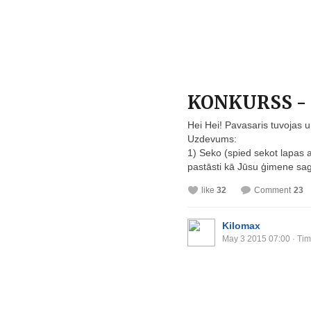
KONKURSS - M
Hei Hei! Pavasaris tuvojas u
Uzdevums:
1) Seko (spied sekot lapas
pastāsti kā Jūsu ģimene sag
like
32
Comment
23
Kilomax
May 3 2015 07:00
· Tim