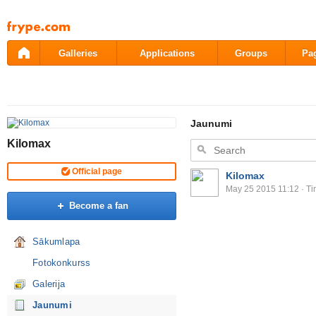
Pāriet
uz
saturu
Galleries
Applications
Groups
Pa
Jaunumi
Kilomax
Official page
Kilomax
May 25 2015 11:12
· Ti
Become a fan
Sākumlapa
Fotokonkurss
Galerija
Jaunumi