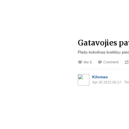
Gatavojies p
Plašs kokvilnas krekliņu p
like
1
Comment
Kilomax
Apr 30 2015 06:17
· Ti