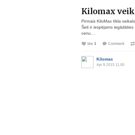
Kilomax​ veik
Pirmais KiloMax tīkla veikal
Šeit ir iespējams iegādātie
cenu....
like
3
Comment
Kilomax
Apr 9 2015 11:00