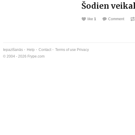
Šodien veika
like
1
Comment
Iepazīšanās
Help
Contact
Terms of use
Privacy
© 2004 - 2026 Frype.com