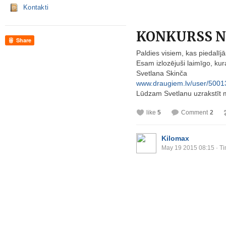
Kontakti
KONKURSS No
Share
Paldies visiem, kas piedalījā
Esam izlozējuši laimīgo, ku
Svetlana Skinča
www.draugiem.lv/user/5001
Lūdzam Svetlanu uzrakstīt 
like
5
Comment
2
Kilomax
May 19 2015 08:15
· Ti