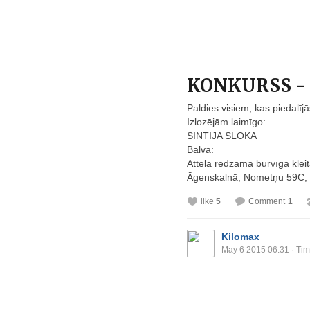
KONKURSS - M
Paldies visiem, kas piedalījā
Izlozējām laimīgo:
SINTIJA SLOKA
Balva:
Attēlā redzamā burvīgā klei
Āgenskalnā, Nometņu 59C, l
like
5
Comment
1
Kilomax
May 6 2015 06:31
· Tim