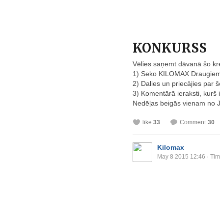
KONKURSS
Vēlies saņemt dāvanā šo k
1) Seko KILOMAX Draugiem
2) Dalies un priecājies par š
3) Komentārā ieraksti, kurš
Nedēļas beigās vienam no J
like
33
Comment
30
Kilomax
May 8 2015 12:46
· Tim