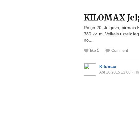
KILOMAX Jel
Raiņa 20, Jelgava, pirmais K
380 kv. m. Veikals uzreiz ieg
no...
like
1
Comment
Kilomax
Apr 10 2015 12:00
· Ti