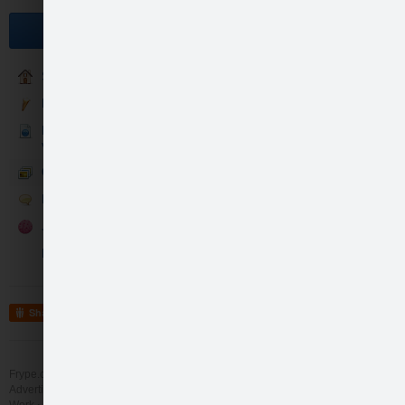
Become a fan
Sākumlapa
Klasiskās vērtības
Klasika akcija visos ELVI
veikalos
Galerija
Mūsu šīs vasaras pēd…
Runā
Jaunās garšas
Konkursi
Share
Mūsu šīs vasaras pēd…
Frype.com services
Help
Contact
Advertising