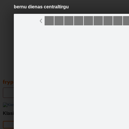
bernu dienas centraltirgu
Pāriet
uz
saturu
Galleries
Applications
Groups
Pa
Klasika
Official page