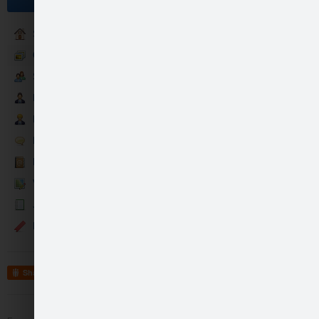
Sākumlapa
Galerija
Sekotāji
Partneri
Valentīndienas pēcpu…
Darbinieki
Runā
Kontakti
Vietas: kaimiņi
Jaunumi
Events
Share