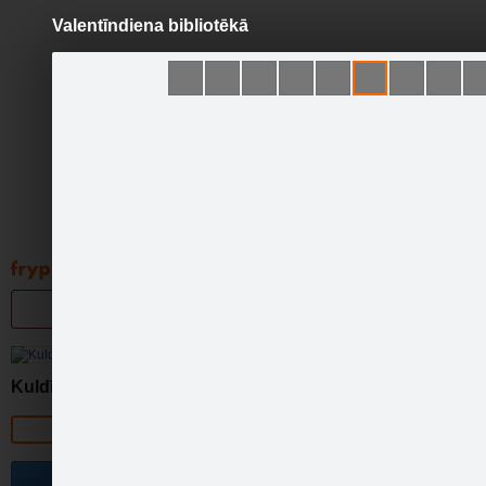
Valentīndiena bibliotēkā
Pāriet
uz
saturu
Galleries
Applications
Groups
Pa
Kuldīgas bibliotēka
Official page
Become a fan