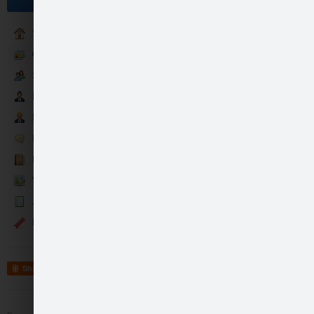
Sākumlapa
Galerija
Sekotāji
Partneri
15. aprīlī tika svin…
Darbinieki
Runā
Kontakti
Vietas: kaimiņi
Jaunumi
Events
Kuldīgas novada dome…
Share