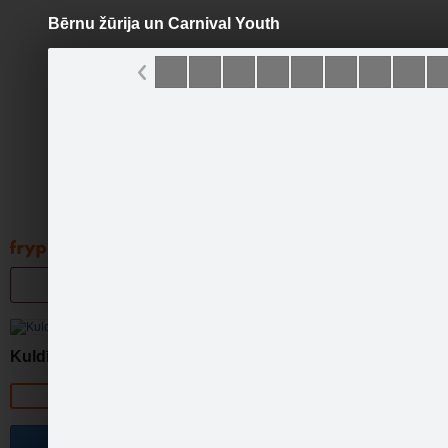
Bērnu žūrija un Carnival Youth
Pāriet
uz
saturu
Galleries
Applications
Groups
Pa
Kuldīgas bibliotēka
Official page
Become a fan