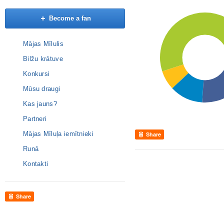
Become a fan
Mājas Mīlulis
Bilžu krātuve
Konkursi
Mūsu draugi
Kas jauns?
Partneri
Mājas Mīluļa iemītnieki
Share
Runā
Kontakti
Share