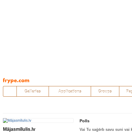
Pāriet
uz
saturu
Galleries
Applications
Groups
Pa
Polls
Mājasmīlulis.lv
Vai Tu saģērb savu suni vai 