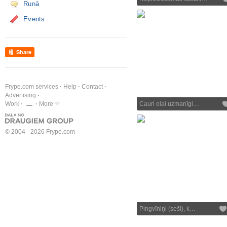
Runā
Events
Share
Frype.com services
Help
Contact
Advertising
Work
More
Cauri olai uzmanīgi…
© 2004 - 2026 Frype.com
Pingvīniņi (seši), k…