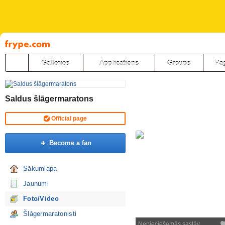
Pāriet
uz
saturu
Galleries
Applications
Groups
Pa
Saldus šlāgermaratons
Official page
Become a fan
Sākumlapa
Jaunumi
Foto/Video
Šlāgermaratonisti
Nepieciešamās sastāv…