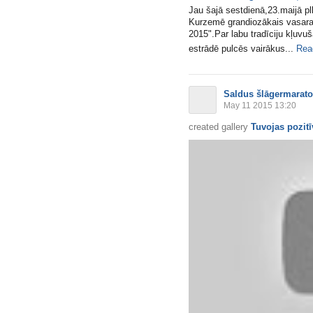
Jau šajā sestdienā,23.maijā p
Kurzemē grandiozākais vasara
2015".Par labu tradīciju kļuvu
estrādē pulcēs vairākus...
Rea
Saldus šlāgermarat
May 11 2015 13:20
created gallery
Tuvojas pozitī