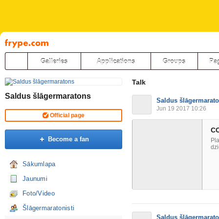
Pāriet
uz
saturu
Galleries
Applications
Groups
Pa
Talk
Saldus šlāgermaratons
Saldus šlāgermarat
Jun 19 2017 10:26
Official page
CO
Become a fan
Pla
dzi
Sākumlapa
Jaunumi
Foto/Video
Šlāgermaratonisti
Saldus šlāgermarat