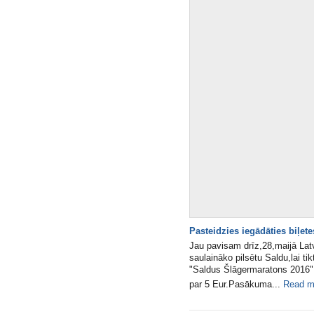
Pasteidzies iegādāties biļet
Jau pavisam drīz,28,maijā Lat
saulaināko pilsētu Saldu,lai ti
"Saldus Šlāgermaratons 2016".T
par 5 Eur.Pasākuma...
Read m