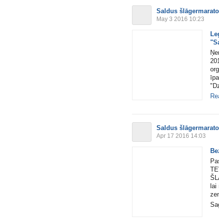
Saldus šlāgermarat
May 3 2016 10:23
Le
"S
Ņe
201
org
īp
"D
Re
Saldus šlāgermarat
Apr 17 2016 14:03
Be
Pas
TE
ŠL
la
zem
Sag