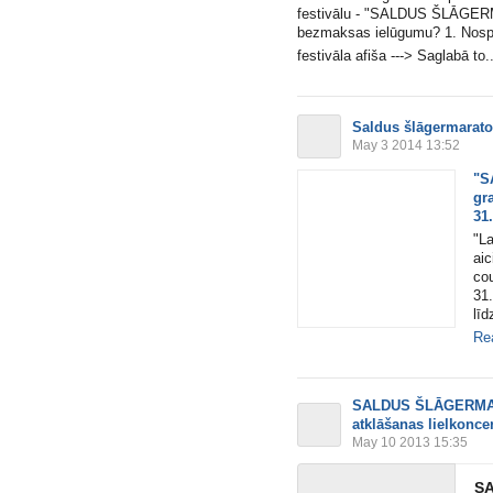
festivālu - "SALDUS ŠLĀGERM
bezmaksas ielūgumu? 1. Nospi
festivāla afiša ---> Saglabā to..
Saldus šlāgermarat
May 3 2014 13:52
"S
gr
31
"La
ai
co
31.
līd
Re
SALDUS ŠLĀGERMARA
atklāšanas lielkoncer
May 10 2013 15:35
SA