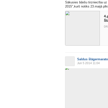
Sākusies biļešu tirzniecība u
2015",kurš notiks 23.maijā plk
4.
Šl
DR
Saldus šlāgermarat
Jun 5 2014 11:04