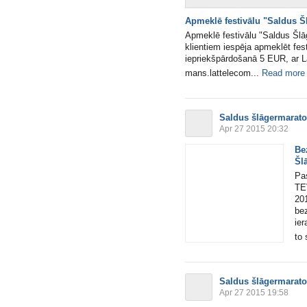
Apmeklē festivālu "Saldus Š
Apmeklē festivālu "Saldus Šlā
klientiem iespēja apmeklēt fes
iepriekšpārdošanā 5 EUR, ar La
mans.lattelecom...
Read more
Saldus šlāgermarat
Apr 27 2015 20:32
Be
Šl
Pas
TE
201
be
ier
to 
Saldus šlāgermarat
Apr 27 2015 19:58