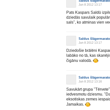
Saldus šlāgermarat
Jun 8 2012 13:17
Pats Kaspars Saldū izpil
dziedās savulaik populā
sals", ko atminas vien ve
Saldus šlāgermarat
Jun 8 2012 13:17
Dziedošie brālēni Kaspar
labāko no tā, kas skanēji
čigānu valodā.
Saldus šlāgermarat
Jun 8 2012 13:16
Savukārt grupa "Tērvete"
iedvesmotu dziesmu. "D
eksotiskas zemes iespai
Jamaikas.