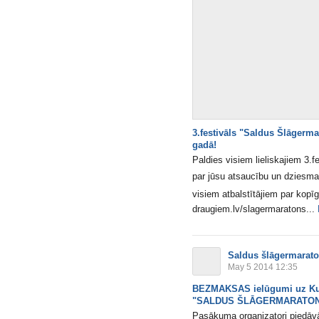
3.festivāls "Saldus Šlāgerm
gadā!
Paldies visiem lieliskajiem 3.
par jūsu atsaucību un dziesma
visiem atbalstītājiem par kopīg
draugiem.lv/slagermaratons...
Saldus šlāgermarat
May 5 2014 12:35
BEZMAKSAS ielūgumi uz Kurz
"SALDUS ŠLĀGERMARATON
Pasākuma organizatori piedāvā