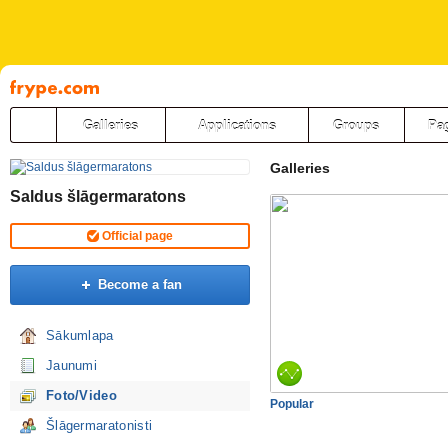
Pāriet
uz
saturu
Galleries
Applications
Groups
Pa
Galleries
Saldus šlāgermaratons
Official page
Become a fan
Sākumlapa
Jaunumi
Foto/Video
Popular
Šlāgermaratonisti