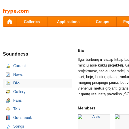
Pāriet
uz
saturu
Galleries
Applications
Groups
Pa
Bio
Soundness
Ilgai barbenę ir visaip kitaip 
minčių apie kuklų projektėlį. 
Current
projektuose, tačiau pastarieji n
News
kuri, beje, bosinę gitarą į ran
merginų prisijungė jauna, bet ve
Bio
vienerius metus grojanti gitar
Gallery
ir gautą rezultatą pavadino 
Fans
Members
Talk
Guestbook
Songs