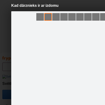
Kad dārznieks ir ar izdomu
Pāriet
uz
saturu
Galleries
Applications
Groups
Pa
Svētki..Iedvesma..Idejas..
Become a fan