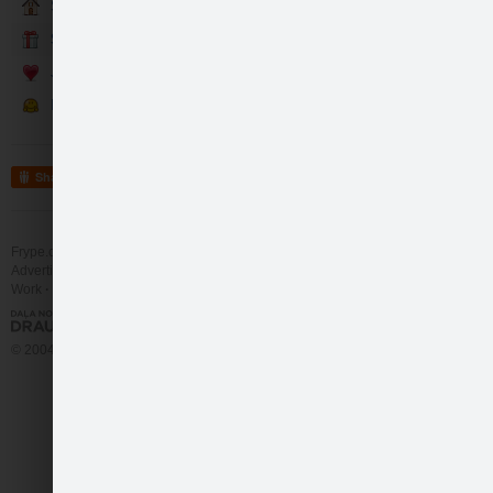
Sākumlapa
Svētku iedvesmai
Jaukas idejas
Interesanti...
Share
Frype.com services
Help
Contact
Advertising
Work
More
© 2004 - 2026 Frype.com