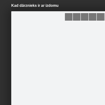
Kad dārznieks ir ar izdomu
Pāriet
uz
saturu
Galleries
Applications
Svētki..Iedvesma..Idejas..
Become a fan