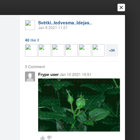
Svētki..Iedvesma..Idejas..
Jan 8 2021 11:21
40
like it
+34
1
Comment
Frype user
Jan 10 2021 15:51
Login
Register
Or login with
Friends
Blogs
Messages
 izdomu
1