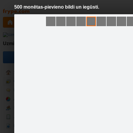
500 monētas-pievieno bildi un iegūsti.
Pāriet
uz
saturu
Galleries
Applications
Groups
Pa
5
Uzmini Logo!
Become a fan
Sākumlapa
Galerija
Runā
Aptaujas
Sekotāji
Jaunumi
500 monētas tam, kur…
Ekrāntapete