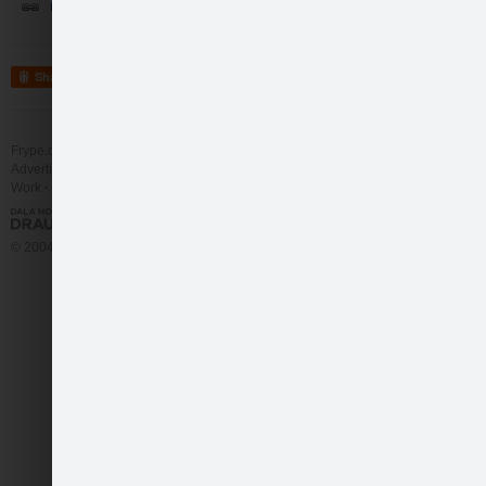
nĀC SPĒLĒT :)
Share
Frype.com services
Help
Contact
500 monētas tam, kur…
Advertising
Work
More
© 2004 - 2026 Frype.com
man truukst tewis se…