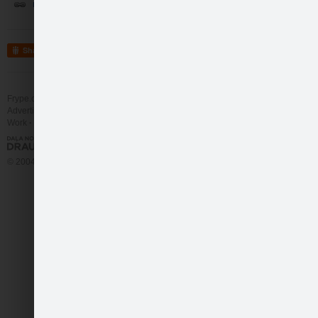
nĀC SPĒLĒT :)
Share
Frype.com services
Help
Contact
500 monētas tam, kur…
Advertising
Work
More
© 2004 - 2026 Frype.com
man truukst tewis se…