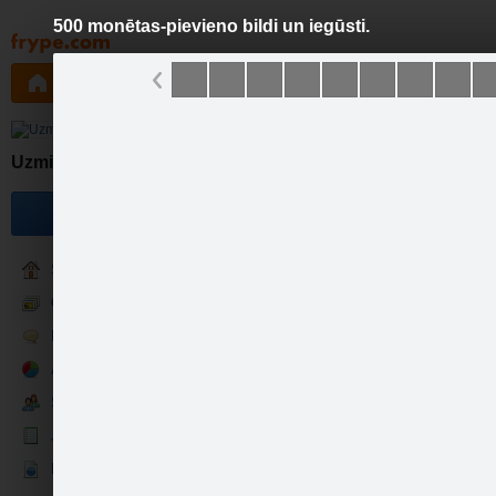
500 monētas-pievieno bildi un iegūsti.
Pāriet
uz
saturu
Galleries
Applications
Groups
Pa
5
Uzmini Logo!
Become a fan
Sākumlapa
Galerija
Runā
Aptaujas
Sekotāji
Jaunumi
500 monētas tam, kur…
Ekrāntapete