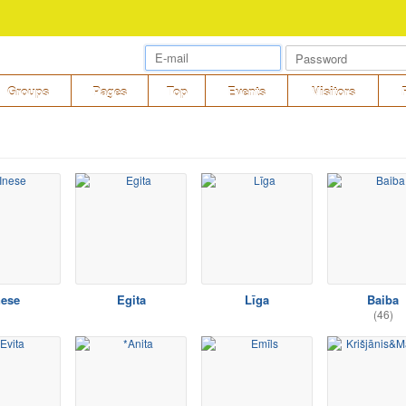
Groups
Pages
Top
Events
Visitors
nese
Egita
Līga
Baiba
(46)