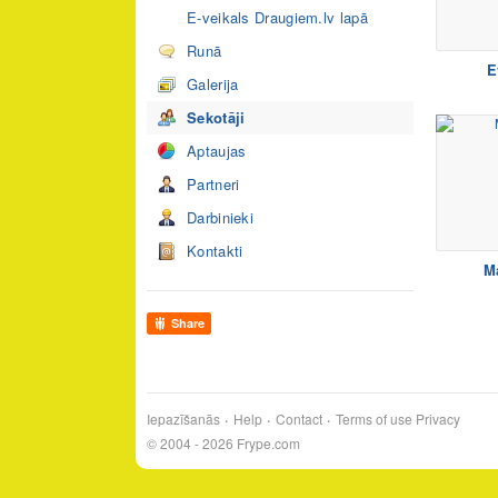
E-veikals Draugiem.lv lapā
Runā
E
Galerija
Sekotāji
Aptaujas
Partneri
Darbinieki
Kontakti
M
Share
Iepazīšanās
Help
Contact
Terms of use
Privacy
© 2004 - 2026 Frype.com