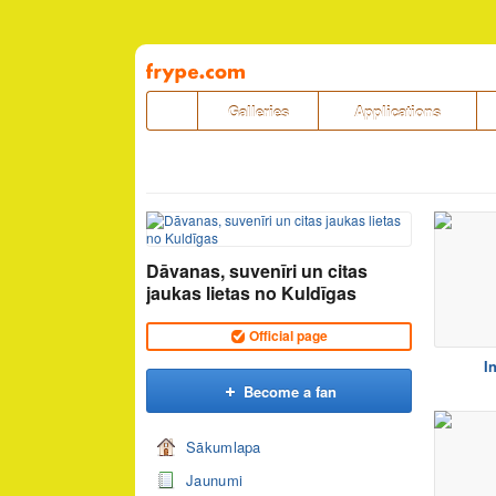
Pāriet
uz
saturu
Galleries
Applications
Dāvanas, suvenīri un citas
jaukas lietas no Kuldīgas
Official page
I
Become a fan
Sākumlapa
Jaunumi