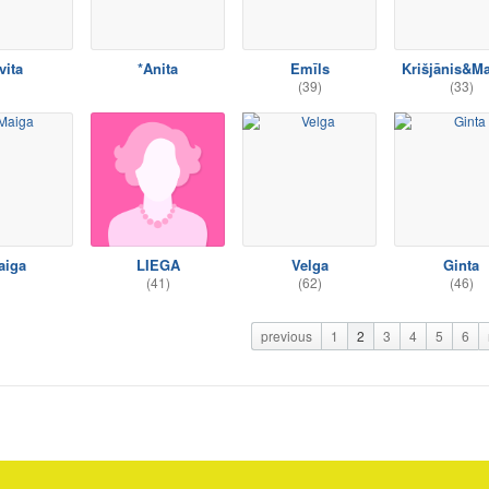
vita
*Anita
Emīls
Krišjānis&M
(39)
(33)
aiga
LIEGA
Velga
Ginta
(41)
(62)
(46)
previous
1
2
3
4
5
6