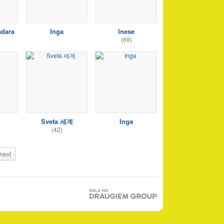
adara
Inga
Inese
(69)
Sveta 세계
Inga
(42)
next