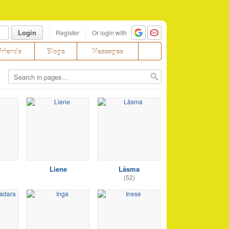
Login
Register
Or login with
Friends
Blogs
Messages
Liene
Lāsma
(52)