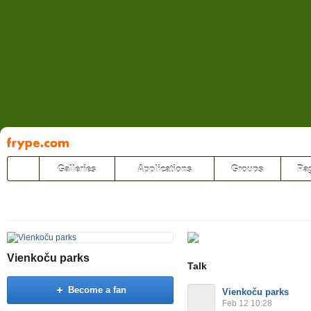
Pāriet
uz
saturu
Galleries
Applications
Groups
Pa
Vienkoču parks
Talk
Become a fan
Vienkoču parks
Feb 12 10:28