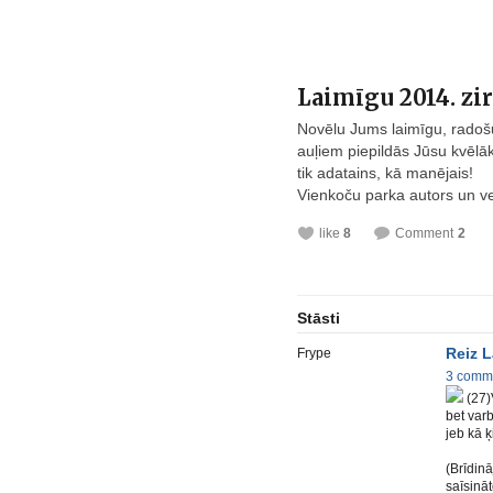
Laimīgu 2014. zi
Novēlu Jums laimīgu, radošu
auļiem piepildās Jūsu kvēlāk
tik adatains, kā manējais!
Vienkoču parka autors un ve
like
8
Comment
2
Stāsti
Reiz L
Frype
3 comm
(27)
bet var
jeb kā ķ
(Brīdinā
saīsināt