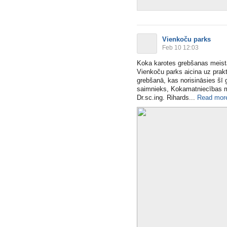
Vienkoču parks
Feb 10 12:03
Koka karotes grebšanas meis
Vienkoču parks aicina uz prak
grebšanā, kas norisināsies šī
saimnieks, Kokamatniecības m
Dr.sc
.ing. Rihards​...
Read mor