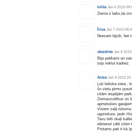
lolita
Jan 4 2010 09:
Ziema ir laiks,lai i
Īrisa
Jan 7 2010 06:
Neesam bijuši, bet n
skaidrite
Jan 8 2010
Bija patikami un sai
turp noklut kadreiz.
Antra
Jan 9 2010 20
Ļoti lieliska vieta ,
šo vietu pirms pusot
citām iespējām parkā
Ziemassvētkus un ški
apmetušies garajiem l
Visiem zaļā tūrisma 
ugunskura. jauki rīto
Tavu telti skaļi kalbi
iebrienot zālē izlien 
Protams pati it kā ī