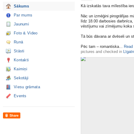
Kā izskatās tava mīlestība ier
Sākums
Par mums
Nāc un izmēģini pirogrāfijas m
līdz 18.00 darbosies darbnīca,
Jaunumi
vēstījumu vai zīmējumu koka 
Foto & Video
Tā būs dāvana ar dvēseli un s
Runā
Pēc tam – romantiska​...
Read
Stāsti
pictures
and
checked in
Līgat
Kontakti
Kaimiņi
Sekotāji
Viesu grāmata
Events
Share