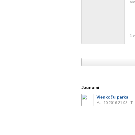
Vie
1
v
Jaunumi
Vienkoču parks
Mar 10 2016 21:08
· Ti