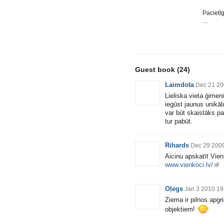
Pacietī
…
Guest book
(24)
Laimdota
Dec 21 20
Lieliska vieta ģimeni
iegūst jaunus unikā
var būt skaistāks pa
tur pabūt.
Rihards
Dec 29 200
Aicinu apskatīt Vie
www.vienkoci.lv/
Oļegs
Jan 3 2010 19
Ziema ir pilnos apgr
objektiem!