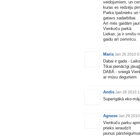
veidojumiem, un ce
kuras es redzēju pir
Parka īpašnieks un v
gatavs sadarbībai.
Arī mēs gaidām jauno
Vienkoču parkā.
Liekas, ja ir smišu 
gaidu arī zemnīcu.
Maris
Jan 26 2010 0
Dabai ir gada - Laik
Tikai pienācīgi jāsa
DABĀ - sniegā Vien
ar mūsu deguniem.
Andis
Jan 26 2010 1
Superīgākā eko-māja
Agnese
Jan 29 2010
Vienkoču parku apme
prieks ieraudzīt
jaunus pārsteigumus