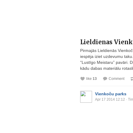
Lieldienas Vienk
Pirmajās Lieldienās Vienkoč
iespēja iziet uzdevumu taku
“Lustīgo Meistaru” pavāri. D
kādu dabas materiālu rotasli
like
13
Comment
Vienkoču parks
Apr 17 2014 12:12
· Ti