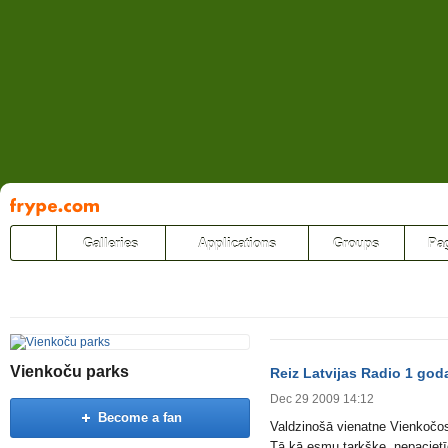
Pāriet
uz
saturu
Galleries
Applications
Groups
Pa
Vienkoču parks
Reiz Latvijas Radio 1 god
Dec 29 2009 14:12
Become a fan
Valdzinošā vienatne Vienkočos 
Tā kā esmu tarkšķe, nepacietīg