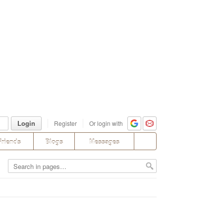
Login
Register
Or login with
Friends
Blogs
Messages