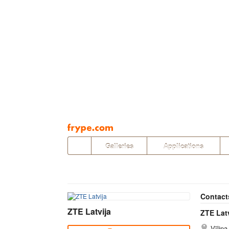
Pāriet
uz
saturu
Galleries
Applications
Contact
ZTE Latvija
ZTE Latv
Vīlipa