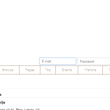
Groups
Pages
Top
Events
Visitors
s
ija
 iela 12-21, Rīga, Latvija, LV-