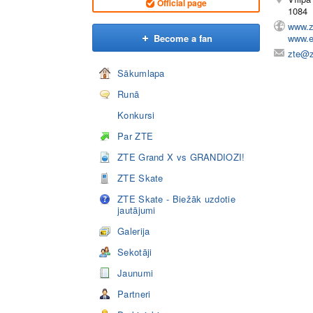
Official page
1084
www.z
Become a fan
www.e
zte@z
Sākumlapa
Runā
Konkursi
Par ZTE
ZTE Grand X vs GRANDIOZI!
ZTE Skate
ZTE Skate - Biežāk uzdotie
jautājumi
Galerija
Sekotāji
Jaunumi
Partneri