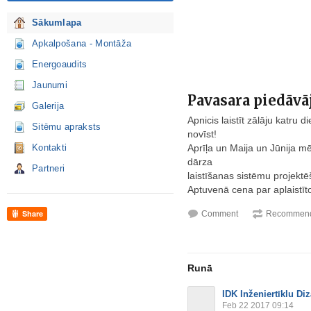
Sākumlapa
Apkalpošana - Montāža
Energoaudits
Jaunumi
Pavasara piedāvā
Galerija
Apnicis laistīt zālāju katru d
Sitēmu apraksts
novīst!
Kontakti
Aprīļa un Maija un Jūnija
dārza
Partneri
laistīšanas sistēmu projek
Aptuvenā cena par aplaistīto
Share
Comment
Recommend
Runā
IDK Inženiertīklu Di
Feb 22 2017 09:14