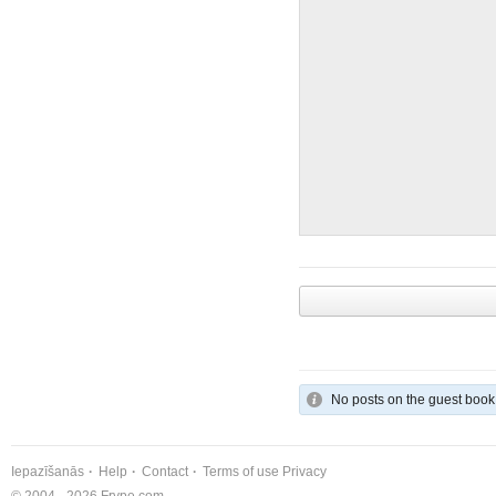
No posts on the guest book
Iepazīšanās
Help
Contact
Terms of use
Privacy
© 2004 - 2026 Frype.com