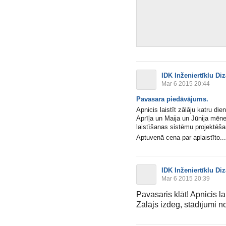
IDK Inženiertīklu Di
Mar 6 2015 20:44
Pavasara piedāvājums.
Apnicis laistīt zālāju katru die
Aprīļa un Maija un Jūnija m
laistīšanas sistēmu projektēš
Aptuvenā cena par aplaistīto...
IDK Inženiertīklu Di
Mar 6 2015 20:39
Pavasaris klāt! Apnicis la
Zālājs izdeg, stādījumi no