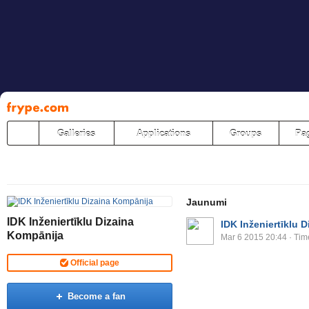
Pāriet
uz
saturu
Galleries
Applications
Groups
Pa
Jaunumi
IDK Inženiertīklu Dizaina
IDK Inženiertīklu 
Kompānija
Mar 6 2015 20:44
· Tim
Official page
Become a fan