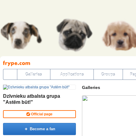
Pāriet
uz
saturu
Galleries
Applications
Groups
Pa
Galleries
Dzīvnieku atbalsta grupa
"Astēm būt!"
Official page
Become a fan