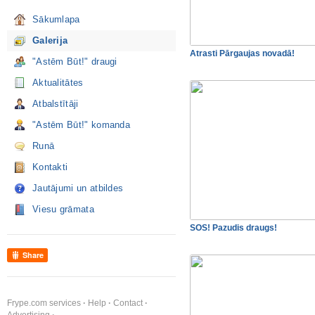
Sākumlapa
Galerija
Atrasti Pārgaujas novadā!
"Astēm Būt!" draugi
Aktualitātes
Atbalstītāji
"Astēm Būt!" komanda
Runā
Kontakti
Jautājumi un atbildes
Viesu grāmata
SOS! Pazudis draugs!
Share
Frype.com services
Help
Contact