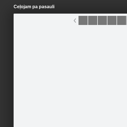
Ceļojam pa pasauli
Pāriet
uz
saturu
Galleries
Applications
Dārza dizains
Official page
Become a fan