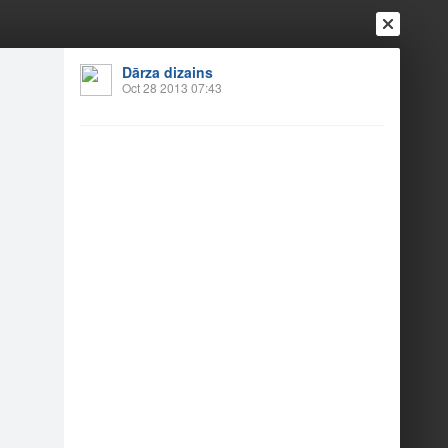
Dārza dizains
Oct 28 2013 07:43
Login
Register
Or login with
Friends
Blogs
Messages
uli
2