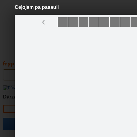
Ceļojam pa pasauli
Pāriet
uz
saturu
Galleries
Applications
Groups
Pa
Dārza dizains
Official page
Become a fan