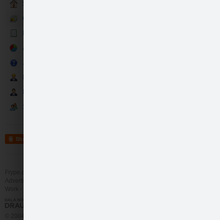
Sākums
Galerija
Raksti
Aptaujas
Mulča
Jautājumi&Atbildes
Darbinieki
Partneri
Sekotāji
Share
Frype.com services
Help
Contact
Advertising
Work
More
© 2004 - 2026 Frype.com