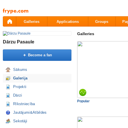
Pāriet
uz
saturu
Galleries
Applications
Groups
Pa
Galleries
Dārzu Pasaule
Become a fan
Sākums
Galerija
Projekti
Dārzi
Popular
Rīkstniecība
Jautājumi&Atbildes
Sekotāji