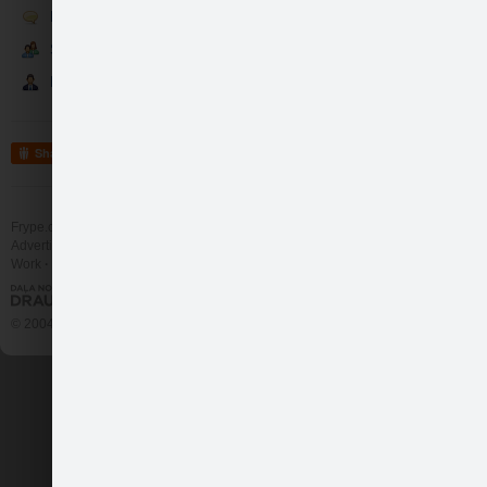
Runā
Kaklarota - Saullēkt…
Sekotāji
Partneri
Share
Frype.com services
Help
Contact
Advertising
Rokassprādze - Saull…
Work
More
© 2004 - 2026 Frype.com