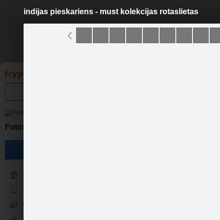
indijas pieskariens - must kolekcijas rotaslietas
Pāriet
uz
saturu
Galleries
Applications
Groups
Pa
indija
Fotosesijas idejas un cenas
Become a fan
Sākums
Jaunumi
Fotogrāfijas
Cenas