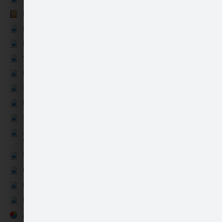
Kontakti
Kāzas
Auskari - Saullēkta…
Bērni
Vecmeitu un vecpuišu ballītes
Privātās fotosesijas
Skolu un augstskolu izlaidumi
Dzimšanas un vārda dienas
Sporta sacensības
Automašīnas, motocikli,
Kaklarota - Saullēkt…
velosipēdi
Viesu nami, atpūtas kompleksi
Preces veikaliem, bukletiem
Fotoreportāžas
Portreti
Aptaujas