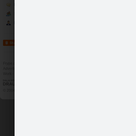
Runā
Kaklarota - Saullēkt…
Sekotāji
Partneri
Share
Frype.com services
Help
Contact
Advertising
Rokassprādze - Saull…
Work
More
© 2004 - 2026 Frype.com