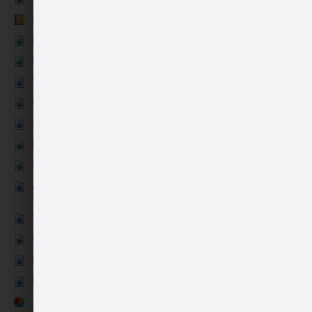
Kontakti
Kāzas
Auskari - Saullēkta…
Bērni
Vecmeitu un vecpuišu ballītes
Privātās fotosesijas
Skolu un augstskolu izlaidumi
Dzimšanas un vārda dienas
Sporta sacensības
Automašīnas, motocikli,
Kaklarota - Saullēkt…
velosipēdi
Viesu nami, atpūtas kompleksi
Preces veikaliem, bukletiem
Fotoreportāžas
Portreti
Aptaujas