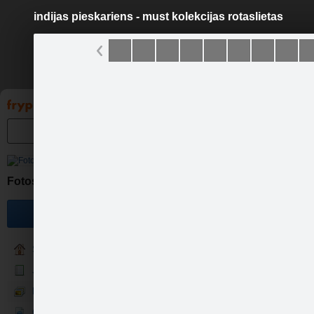
indijas pieskariens - must kolekcijas rotaslietas
Pāriet
uz
saturu
Galleries
Applications
Groups
Pa
indija
Fotosesijas idejas un cenas
Become a fan
Sākums
Jaunumi
Fotogrāfijas
Cenas