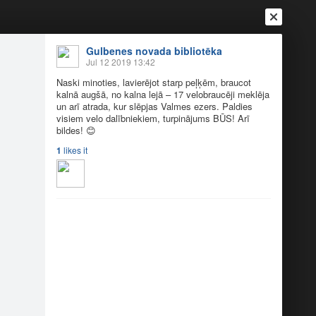
Gulbenes novada bibliotēka
Jul 12 2019 13:42
Naski minoties, lavierējot starp peļķēm, braucot
kalnā augšā, no kalna lejā – 17 velobraucēji meklēja
un arī atrada, kur slēpjas Valmes ezers. Paldies
visiem velo dalībniekiem, turpinājums BŪS! Arī
bildes!
😊
1
likes it
Login
Register
Or login with
Friends
Blogs
Messages
19