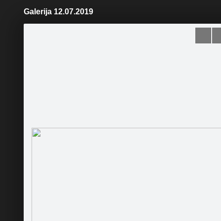
Galerija 12.07.2019
Pāriet
uz
saturu
Galleries
Applications
Gulbenes novada bibliotēka
Become a fan
Sākumlapa