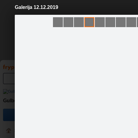
Galerija 12.12.2019
Pāriet
uz
saturu
Galleries
Applications
Groups
Pa
Gulbenes novada bibliotēka
Become a fan
Sākumlapa