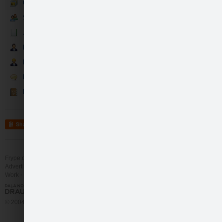
Galerija
Sekotāji
Jaunumi
Partneri
Darbinieki
Spēles dalībnieki bi…
Runā
Kontakti
Share
Frype.com services
Help
Contact
Spēles dalībnieki bi…
Advertising
Work
More
© 2004 - 2026 Frype.com