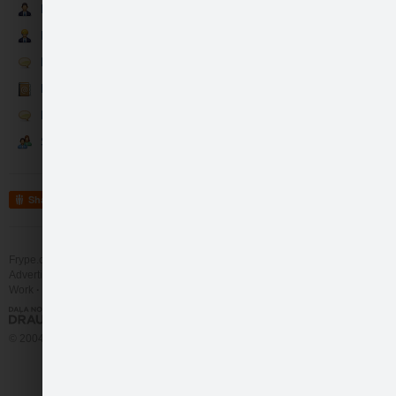
Partneri
Darbinieki
Runā
Mājīguma Galerijas a…
Kontakti
Runā
Sekotāji
Share
Mājīguma Galerijas a…
Frype.com services
Help
Contact
Advertising
Work
More
© 2004 - 2026 Frype.com