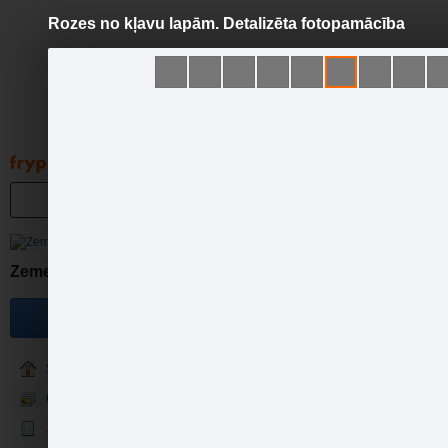
Rozes no kļavu lapām. Detalizēta fotopamācība
Pāriet
uz
saturu
Galleries
Applications
Groups
Pa
Rozes
Zeme
Become a fan
Sākumlapa
Galerija
Jaunumi