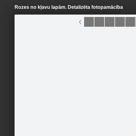
Rozes no kļavu lapām. Detalizēta fotopamācība
Pāriet
uz
saturu
Galleries
Applications
Zeme
Become a fan
Sākumlapa
Galerija
Jaunumi