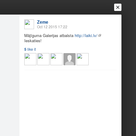
Zeme
Oct 12 2015 17:22
Mājīguma Galerijas atbalsta
http://laiki.lv/
Ieskaties!
5
like it
Login
Register
Or login with
Friends
Blogs
Messages
ēta fotopamācība
1